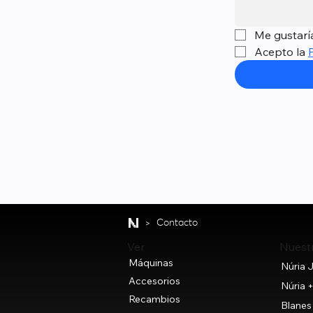
Me gustaría
Acepto la 
>
Contacto
Nuest
Ver
Máquinas
Núria J
Accesorios
Núria 
Recambios
Blanes