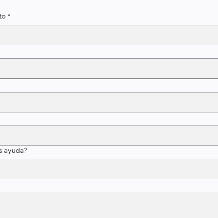
to
*
s ayuda?