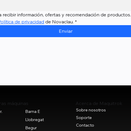
 recibir información, ofertas y recomendación de productos.
Política de privacidad
 de Novaclau.
*
Enviar
ras máquinas
Acerca de Maquitrok
Sobre nosotros
r.
Barna E
Soporte
+
Llobregat
Contacto
Begur