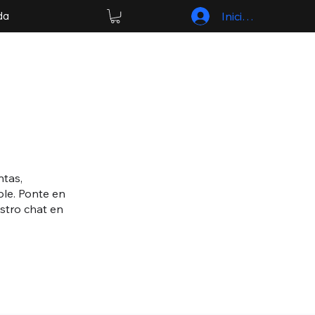
Iniciar sesión
da
ntas,
ble. Ponte en
stro chat en