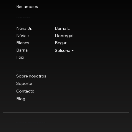
Recambios
Nuestras máquinas
Núria Jr.
Barna E
Núria +
Llobregat
Blanes
Begur
Barna
Solsona
Solsona +
Foix
Acerca de Maquitrok
Sobre nosotros
Soporte
Contacto
Blog
Envíos gratuitos a península a partir de 90 €