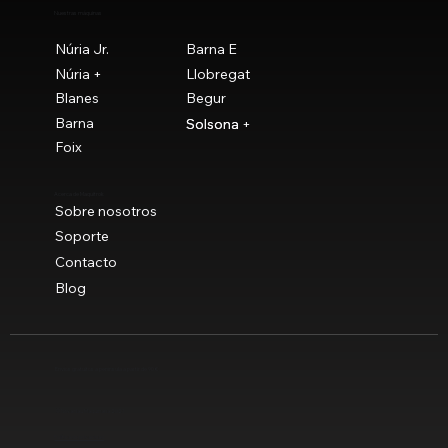
Nuestras máquinas
Núria Jr.
Barna E
Núria +
Llobregat
Blanes
Begur
Barna
Solsona
Solsona +
Foix
Acerca de Maquitrok
Sobre nosotros
Soporte
Contacto
Blog
Envíos gratuitos a península a partir de 90 €
© Novaclau Maquinaria 2021
Política de privacidad