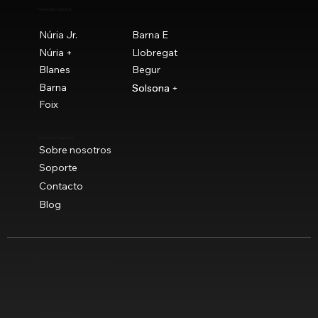
Nuestras máquinas
Núria Jr.
Barna E
Núria +
Llobregat
Blanes
Begur
Barna
Solsona
Solsona +
Foix
Acerca de Maquitrok
Sobre nosotros
Soporte
Contacto
Blog
Envíos gratuitos a península a partir de 90 €
© Novaclau Maquinaria 2021
Política de privacidad