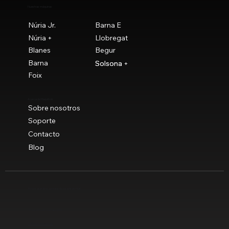
Nuestras máquinas
Núria Jr.
Barna E
Núria +
Llobregat
Blanes
Begur
Barna
Solsona
Solsona +
Foix
Acerca de Maquitrok
Sobre nosotros
Soporte
Contacto
Blog
Envíos gratuitos a península a partir de 90 €
© Novaclau Maquinaria 2021
Política de privacidad