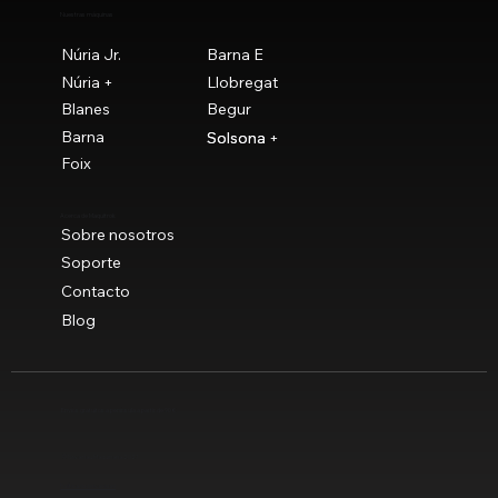
Nuestras máquinas
Núria Jr.
Barna E
Núria +
Llobregat
Blanes
Begur
Barna
Solsona
Solsona +
Foix
Acerca de Maquitrok
Sobre nosotros
Soporte
Contacto
Blog
Envíos gratuitos a península a partir de 90 €
© Novaclau Maquinaria 2021
Política de privacidad