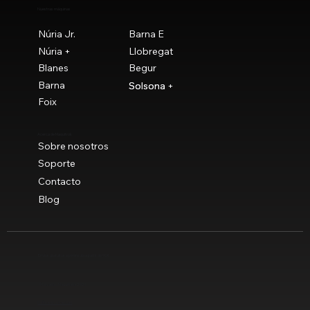
Nuestras máquinas
Núria Jr.
Barna E
Núria +
Llobregat
Blanes
Begur
Barna
Solsona
Solsona +
Foix
Acerca de Maquitrok
Sobre nosotros
Soporte
Contacto
Blog
Envíos gratuitos a península a partir de 90 €
© Novaclau Maquinaria 2021
Política de privacidad