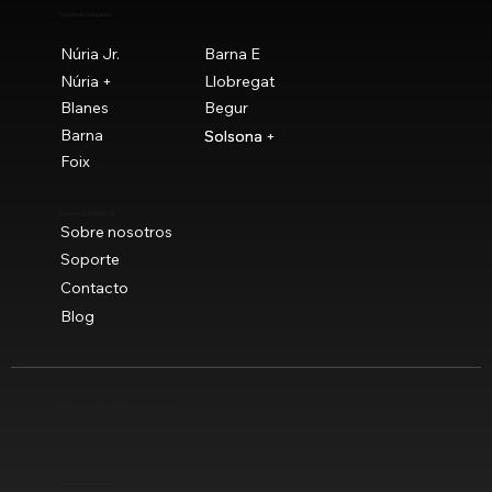
Nuestras máquinas
Núria Jr.
Barna E
Núria +
Llobregat
Blanes
Begur
Barna
Solsona
Solsona +
Foix
Acerca de Maquitrok
Sobre nosotros
Soporte
Contacto
Blog
Envíos gratuitos a península a partir de 90 €
© Novaclau Maquinaria 2021
Política de privacidad