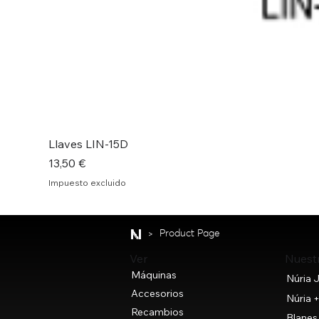
Llaves LIN-15D
Precio
13,50 €
Impuesto excluido
>
Product Page
Nuest
Ver
Máquinas
Núria J
Accesorios
Núria 
Recambios
Blanes