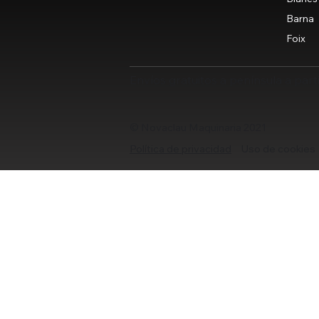
Barna
Foix
Envíos gratuitos a península a part
© Novaclau Maquinaria 2021
Política de privacidad
Uso de cookies