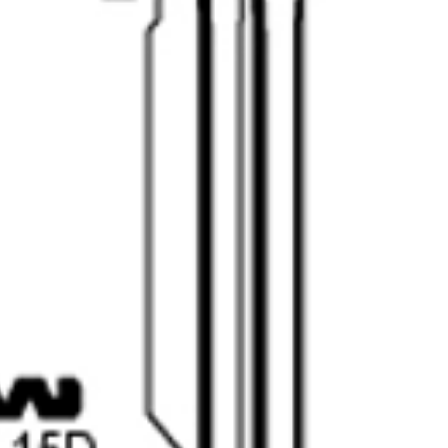
Má
L
N
S
Me
Ob