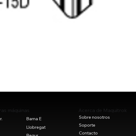
Vista rápida
ras máquinas
Acerca de Maquitrok
Sobre nosotros
r.
Barna E
Soporte
+
Llobregat
Contacto
Begur