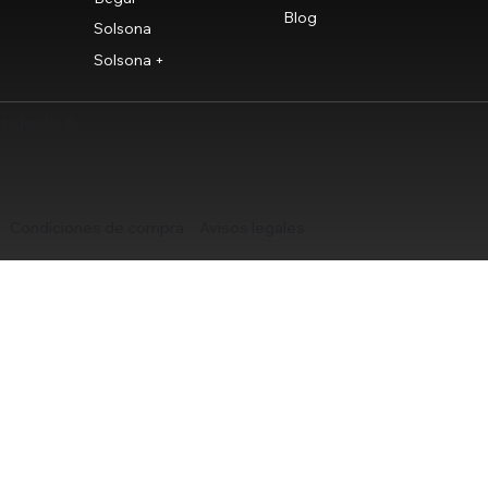
Blog
Solsona
Solsona +
ir de 90 €
Condiciones de compra
Avisos legales