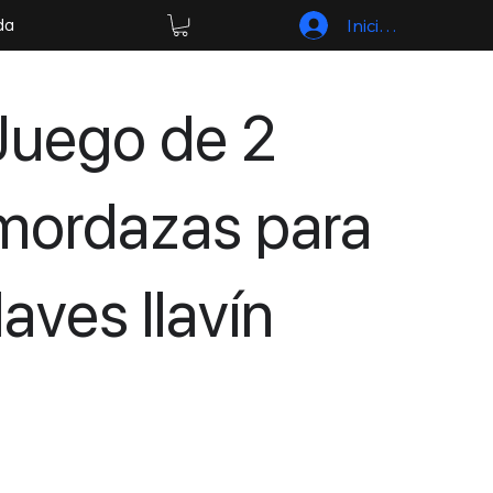
Iniciar sesión
da
Juego de 2
mordazas para
llaves llavín
LLOBREGAT -
NURIA NN.2.2.0