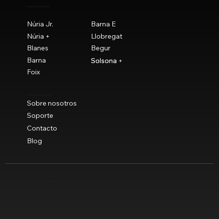
Nuestras máquinas
Núria Jr.
Barna E
Núria +
Llobregat
Blanes
Begur
Barna
Solsona
Solsona +
Foix
Acerca de Maquitrok
Sobre nosotros
Soporte
Contacto
Blog
Envíos gratuitos a península a partir de 90 €
© Novaclau Maquinaria 2021
Política de privacidad