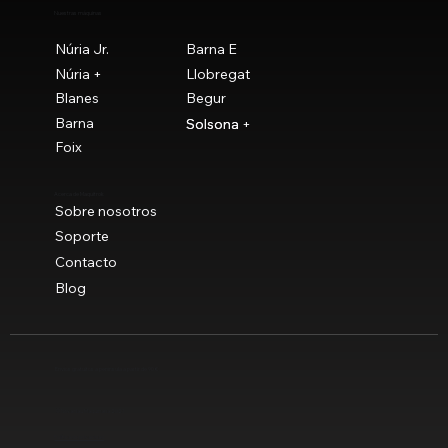
Nuestras máquinas
Núria Jr.
Barna E
Núria +
Llobregat
Blanes
Begur
Barna
Solsona
Solsona +
Foix
Acerca de Maquitrok
Sobre nosotros
Soporte
Contacto
Blog
Envíos gratuitos a península a partir de 90 €
© Novaclau Maquinaria 2021
Política de privacidad