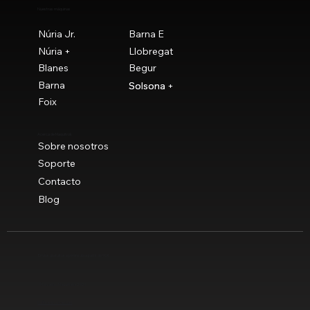
Nuestras máquinas
Núria Jr.
Barna E
Núria +
Llobregat
Blanes
Begur
Barna
Solsona
Solsona +
Foix
Acerca de Maquitrok
Sobre nosotros
Soporte
Contacto
Blog
Envíos gratuitos a península a partir de 90 €
© Novaclau Maquinaria 2021
Política de privacidad