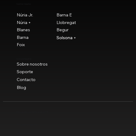
Nuestras máquinas
Núria Jr.
Barna E
Núria +
Llobregat
Blanes
Begur
Barna
Solsona
Solsona +
Foix
Acerca de Maquitrok
Sobre nosotros
Soporte
Contacto
Blog
Envíos gratuitos a península a partir de 90 €
© Novaclau Maquinaria 2021
Política de privacidad