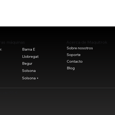
ras máquinas
Acerca de Maquitrok
Sobre nosotros
r.
Barna E
Soporte
+
Llobregat
Contacto
Begur
Blog
Solsona
Solsona +
ir de 90 €