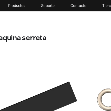
Productos
Soporte
Contacto
Tien
quina serreta