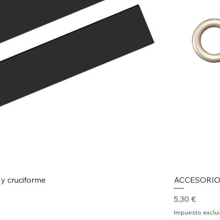
 cruciforme
ACCESORIO 
Precio
5,30 €
Impuesto exclu