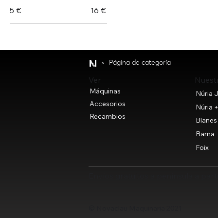
5 €
16 €
>
Página de categoría
Nuest
Ver
Máquinas
Núria J
Accesorios
Núria 
Recambios
Blanes
Barna
Foix
Envíos gratuitos a península a part
© Novaclau Maquinaria 2021