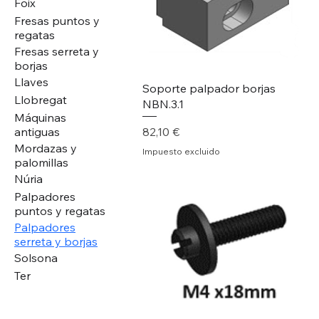
Foix
Fresas puntos y
regatas
Fresas serreta y
borjas
Llaves
Soporte palpador borjas
Llobregat
NBN.3.1
Máquinas
Precio
82,10 €
antiguas
Mordazas y
Impuesto excluido
palomillas
Núria
Palpadores
puntos y regatas
Palpadores
serreta y borjas
Solsona
Ter