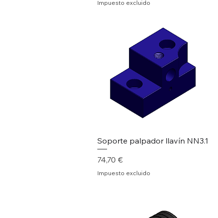
Impuesto excluido
Soporte palpador llavín NN3.1
Precio
74,70 €
Impuesto excluido