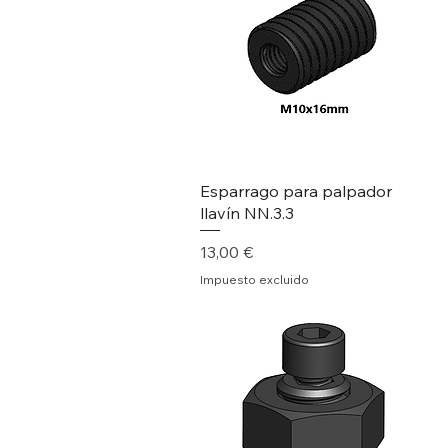
Esparrago para palpador
llavín NN.3.3
Precio
13,00 €
Impuesto excluido