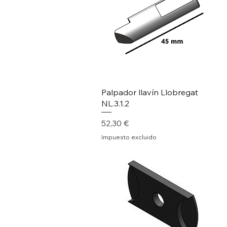
Palpador llavín Llobregat
NL.3.1.2
Precio
52,30 €
Impuesto excluido