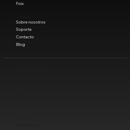
Foix
Acerca de Maquitrok
Sobre nosotros
Soporte
Contacto
Blog
Envíos gratuitos a península a partir de 90 €
© Novaclau Maquinaria 2021
Política de privacidad
Uso de cookies
Condiciones de compra
Avisos legales
Grupo
Novaclau