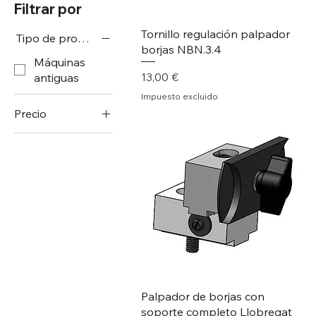
Filtrar por
Tornillo regulación palpador
Tipo de producto
borjas NBN.3.4
Máquinas
Precio
13,00 €
antiguas
Impuesto excluido
Precio
13 €
200 €
Palpador de borjas con
soporte completo Llobregat