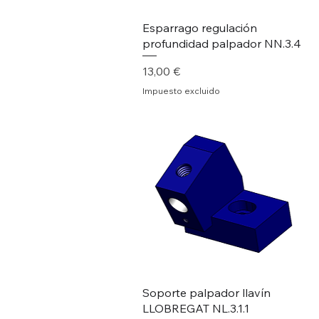
Esparrago regulación
profundidad palpador NN.3.4
Precio
13,00 €
Impuesto excluido
Soporte palpador llavín
LLOBREGAT NL.3.1.1