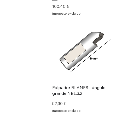
Precio
100,40 €
Impuesto excluido
Palpador BLANES - ángulo
grande NBL.3.2
Precio
52,30 €
Impuesto excluido