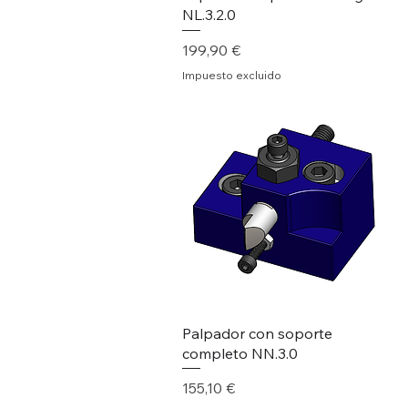
NL.3.2.0
Precio
199,90 €
Impuesto excluido
Palpador con soporte
completo NN.3.0
Precio
155,10 €