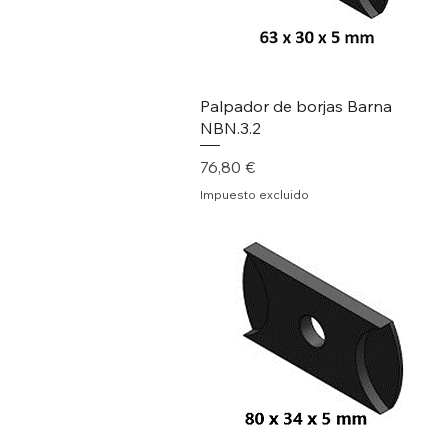
Palpador de borjas Barna
NBN.3.2
Precio
76,80 €
Impuesto excluido