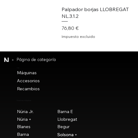
Palpador borjas LLOBREGAT
NL.3.1.2
Precio
76,80 €
Impuesto excluido
>
Página de categoría
Ver
Máquinas
Accesorios
Recambios
Nuestras máquinas
Núria Jr.
Barna E
Núria +
Llobregat
Blanes
Begur
Barna
Solsona
Solsona +