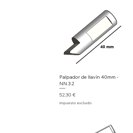
Palpador de llavín 40mm -
NN.3.2
Precio
52,30 €
Impuesto excluido