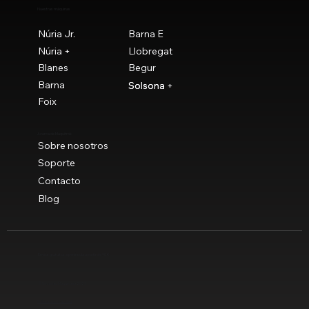
Nuestras máquinas
Núria Jr.
Barna E
Núria +
Llobregat
Blanes
Begur
Barna
Solsona
Solsona +
Foix
Acerca de Maquitrok
Sobre nosotros
Soporte
Contacto
Blog
Envíos gratuitos a península a partir de 90 €
© Novaclau Maquinaria 2021
Política de privacidad