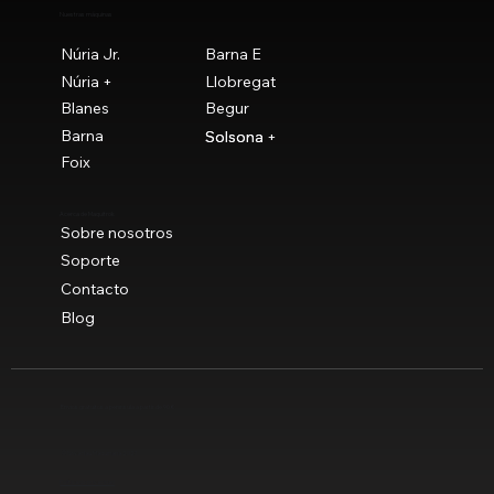
Nuestras máquinas
Núria Jr.
Barna E
Núria +
Llobregat
Blanes
Begur
Barna
Solsona
Solsona +
Foix
Acerca de Maquitrok
Sobre nosotros
Soporte
Contacto
Blog
Envíos gratuitos a península a partir de 90 €
© Novaclau Maquinaria 2021
Política de privacidad